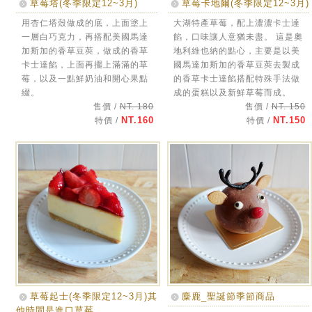
草莓塔(冬季限定12~3月)
草莓卡地爾(冬季限定12~3月)
用杏仁塔殼做成的底，上面塗上
大湖特產草莓，配上濃濃卡士達
一層白巧克力，再搭配美國馬達
餡，口味讓人意猶未盡。 這是奧
加斯加的香草豆莢，做成的香草
地利維也納的點心，主要是以美
卡士達餡，上面再擺上滿滿的草
國馬達加斯加的香草豆莢去製成
莓，以及一點鮮奶油和開心果點
的香草卡士達餡搭配特殊手法做
綴。
成的蛋糕以及新鮮草莓而成。
售價 /
NT. 180
售價 /
NT. 150
NT.160
NT.150
特價 /
特價 /
草莓起士(冬季限定12~3月)其
麋鹿_聖誕節季節商品
他時間是進口草莓