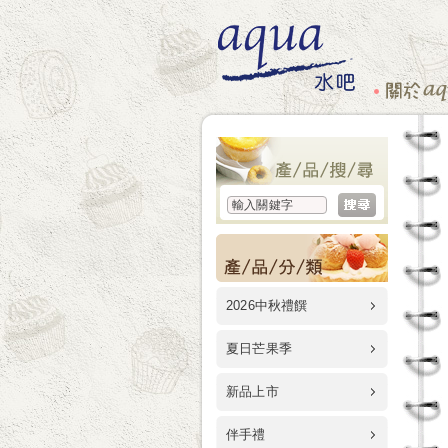
2026中秋禮饌
夏日芒果季
新品上市
伴手禮