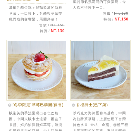
聖誕節氣氛滿滿的可愛麋鹿，令
濃郁乳酪蛋糕＋鮮豔欲滴的新鮮
人捨不得咬下一口。
草莓，一口咬下，乳酪與草莓交
售價 /
NT. 180
NT.150
織而成的交響樂，展開序幕！
特價 /
售價 /
NT. 150
NT.130
特價 /
[冬季限定]草莓巴黎圈(停售)
香橙爵士(已下架)
以泡芙的手法呈現出杏仁巴黎
以巧克力海綿蛋糕為基底，中間
圈，中間夾以卡士達醬、覆盆子
為伯爵茶慕斯，上層使用了台灣
果醬、鮮奶油與新鮮草莓，濕潤
特色水果–金桔、金棗、柳橙三種
中帶有果香的口感，令人回味無
水果而製成的慕斯，再以冰釀橙