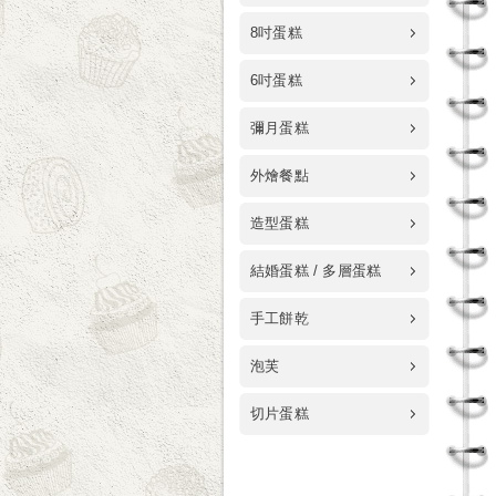
8吋蛋糕
6吋蛋糕
彌月蛋糕
外燴餐點
造型蛋糕
結婚蛋糕 / 多層蛋糕
手工餅乾
泡芙
切片蛋糕