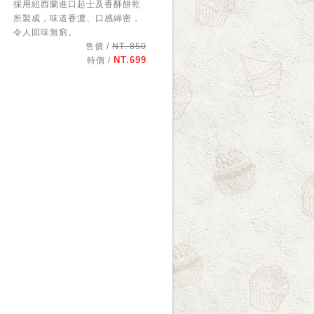
採用紐西蘭進口起士及香酥餅乾
所製成，味道香濃、口感綿密，
令人回味無窮。
售價 /
NT. 850
NT.699
特價 /