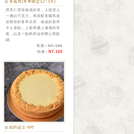
草莓塔(冬季限定12~3月)
用杏仁塔殼做成的底，上面塗上
一層白巧克力，再搭配美國馬達
加斯加的香草豆莢，做成的香草
卡士達餡，上面再擺上滿滿的草
莓，以及一點鮮奶油和開心果點
綴。
售價 /
NT. 180
NT.160
特價 /
紐約起士-6吋