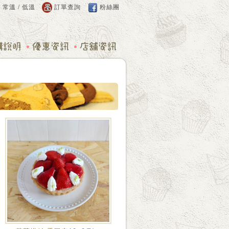
：
常溫
/
低溫
訂單查詢
粉絲團