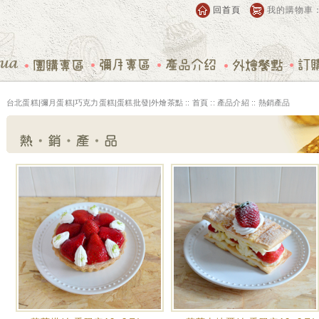
回首頁
我的購物車
台北蛋糕|彌月蛋糕|巧克力蛋糕|蛋糕批發|外燴茶點 ::
首頁
:: 產品介紹 :: 熱銷產品