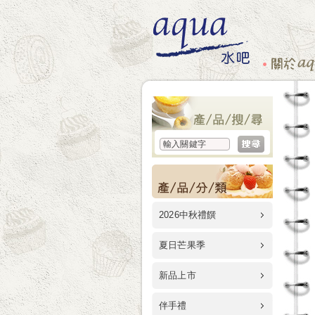
2026中秋禮饌
夏日芒果季
新品上市
伴手禮