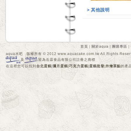
>
其他說明
首頁
|
關於aqua
|
團購專區
|
aqua水吧 版權所有 © 2012 www.aquacake.com.tw All Rights Reser
及
皆為岳霖食品有限公司註冊之商標
在這裡您可以找到
台北蛋糕
|
彌月蛋糕
|
巧克力蛋糕
|
蛋糕批發
|
外燴茶點
的產