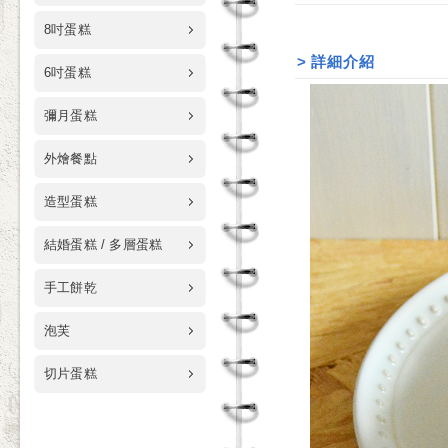
8吋蛋糕
>
詳細介紹
6吋蛋糕
彌月蛋糕
外燴餐點
造型蛋糕
結婚蛋糕 / 多層蛋糕
手工餅乾
泡芙
切片蛋糕