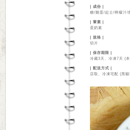
| 成份 |
糖/雞蛋/起士/檸檬汁
| 葷素 |
蛋奶素
| 規格 |
切片
| 保存期限 |
冷藏3天、冷凍7天 
| 配送方式 |
店取、冷凍宅配 (黑