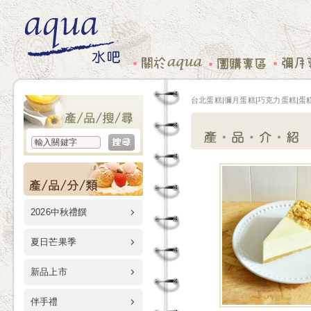
台北蛋糕|彌月蛋糕|巧克力蛋糕|蛋糕
2026中秋禮饌
夏日芒果季
新品上市
伴手禮