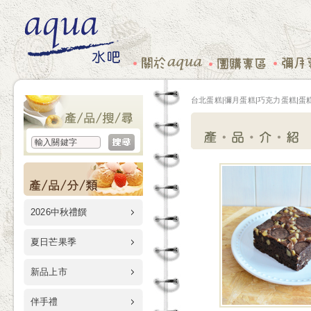
台北蛋糕|彌月蛋糕|巧克力蛋糕|蛋糕
2026中秋禮饌
夏日芒果季
新品上市
伴手禮