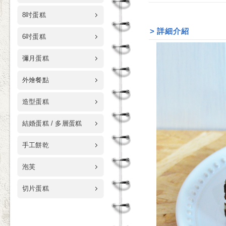
8吋蛋糕
>
詳細介紹
6吋蛋糕
彌月蛋糕
外燴餐點
造型蛋糕
結婚蛋糕 / 多層蛋糕
手工餅乾
泡芙
切片蛋糕