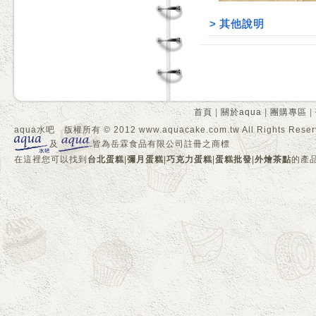
>
其他說明
首頁
|
關於aqua
|
團購專區
|
aqua水吧 版權所有 © 2012 www.aquacake.com.tw All Rights Reser
及
皆為岳霖食品有限公司註冊之商標
在這裡您可以找到
台北蛋糕
|
彌月蛋糕
|
巧克力蛋糕
|
蛋糕批發
|
外燴茶點
的產