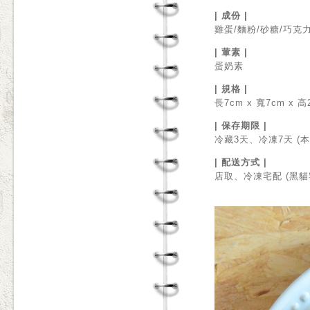
| 成份 |
雞蛋/麵粉/砂糖/巧克
| 葷素 |
蛋奶素
| 規格 |
長7cm x 寬7cm x 
| 保存期限 |
冷藏3天、冷凍7天 
| 配送方式 |
店取、冷凍宅配 (黑