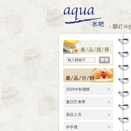
2026中秋禮饌
夏日芒果季
新品上市
伴手禮