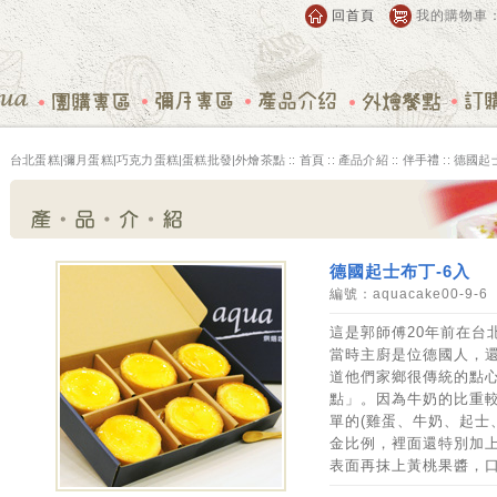
回首頁
我的購物車
台北蛋糕|彌月蛋糕|巧克力蛋糕|蛋糕批發|外燴茶點 ::
首頁
:: 產品介紹 ::
伴手禮
:: 德國起
德國起士布丁-6入
編號：aquacake00-9-6
這是郭師傅20年前在台
當時主廚是位德國人，
道他們家鄉很傳統的點
點」。因為牛奶的比重
單的(雞蛋、牛奶、起士
金比例，裡面還特別加
表面再抹上黃桃果醬，