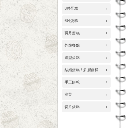
8吋蛋糕
6吋蛋糕
彌月蛋糕
外燴餐點
造型蛋糕
結婚蛋糕 / 多層蛋糕
手工餅乾
泡芙
切片蛋糕