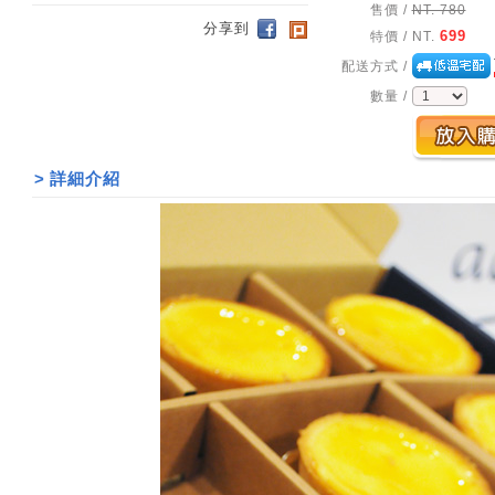
售價 /
NT. 780
分享到
699
特價 /
NT.
配送方式 /
數量 /
>
詳細介紹