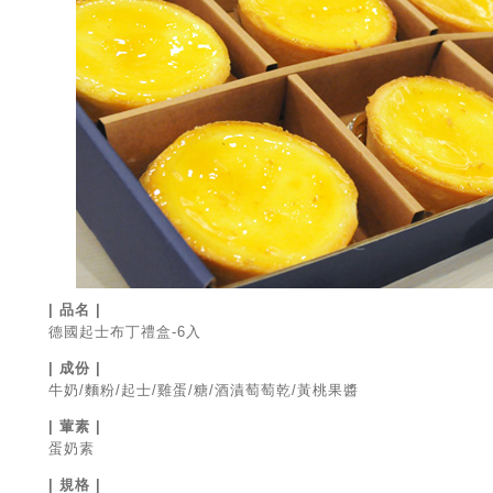
| 品名 |
德國起士布丁禮盒-6入
| 成份 |
牛奶/麵粉/起士/雞蛋/糖/酒漬萄萄乾/黃桃果醬
| 葷素 |
蛋奶素
| 規格 |