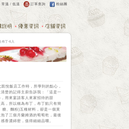
：
常溫
/
低溫
訂單查詢
粉絲團
士布丁-6入
北凱悅飯店工作時，所學到的點心，
還清楚的記得主廚告訴我：「這是一
心，用來宴請客人來家招待的甜
較高，所以稱為布丁，布丁餡只有簡
、糖、麵粉)五種材料，卻是一個黃
上泡了三個月蘭姆酒的萄萄乾，最後
口感香濃綿密，值得細細品嚐。