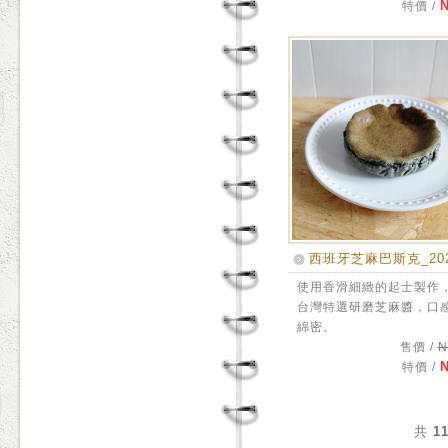
N
特價 /
西班牙芝麻巴斯克_20
使用香滑細緻的起士製作
台灣特選研磨芝麻醬，口
綿密。
售價 /
N
N
特價 /
共
1