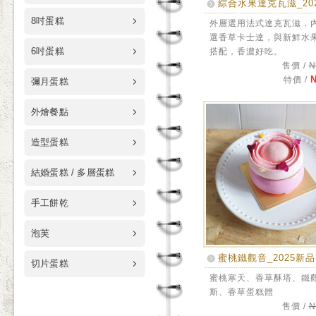
綜合水果達克瓦滋_20
8吋蛋糕
外層選用法式達克瓦滋，
選香草卡士達，與新鮮水
6吋蛋糕
搭配，香濃好吃。
售價 /
N
N
特價 /
彌月蛋糕
外燴餐點
造型蛋糕
結婚蛋糕 / 多層蛋糕
手工餅乾
泡芙
蜜桃鐵觀音_2025新品
切片蛋糕
蜜桃寒天、香草酥塔、鐵
斯、香草蛋糕體
售價 /
N