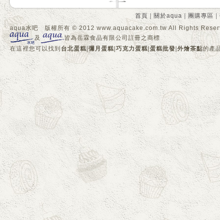
首頁
|
關於aqua
|
團購專區
|
aqua水吧 版權所有 © 2012 www.aquacake.com.tw All Rights Reser
及
皆為岳霖食品有限公司註冊之商標
在這裡您可以找到
台北蛋糕
|
彌月蛋糕
|
巧克力蛋糕
|
蛋糕批發
|
外燴茶點
的產