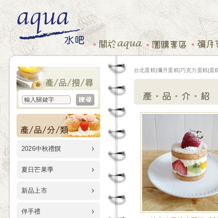
台北蛋糕|彌月蛋糕|巧克力蛋糕|蛋糕
2026中秋禮饌
夏日芒果季
新品上市
伴手禮