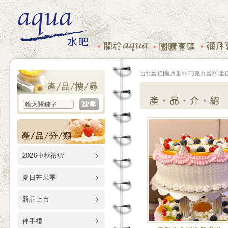
台北蛋糕|彌月蛋糕|巧克力蛋糕|蛋糕
2026中秋禮饌
夏日芒果季
新品上市
伴手禮