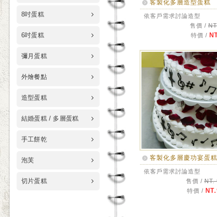
客製化多層造型蛋糕
8吋蛋糕
依客戶需求討論造型
售價 /
NT
6吋蛋糕
NT
特價 /
彌月蛋糕
外燴餐點
造型蛋糕
結婚蛋糕 / 多層蛋糕
手工餅乾
客製化多層慶功宴蛋
泡芙
依客戶需求討論造型
切片蛋糕
售價 /
NT.
NT.
特價 /