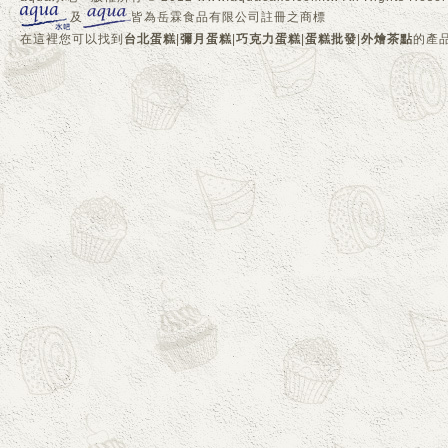
及
皆為岳霖食品有限公司註冊之商標
在這裡您可以找到
台北蛋糕
|
彌月蛋糕
|
巧克力蛋糕
|
蛋糕批發
|
外燴茶點
的產