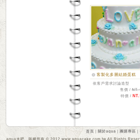
客製化多層結婚蛋糕
依客戶需求討論造型
售價 /
NT.
NT.
特價 /
首頁
|
關於aqua
|
團購專區
|
aqua水吧 版權所有 © 2012 www.aquacake.com.tw All Rights Reser