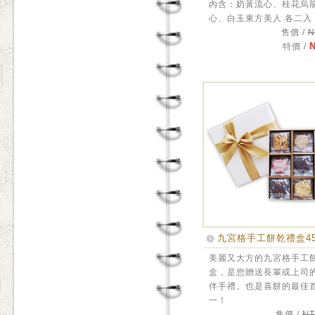
內含：奶黃流心、桂花烏
心、白玉東方美人 各二入
售價 /
N
N
特價 /
九宮格手工餅乾禮盒4
美麗又大方的九宮格手工
盒，是您贈送長輩或上司
伴手禮。也是喜餅的最佳
一！
售價 /
NT