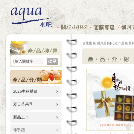
台北蛋糕|彌月蛋糕|巧克力蛋糕|蛋糕
2026中秋禮饌
夏日芒果季
新品上市
伴手禮