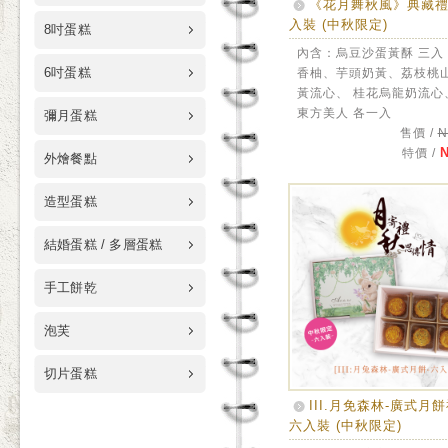
《花月舞秋風》典藏禮
入裝 (中秋限定)
8吋蛋糕
內含：烏豆沙蛋黃酥 三入
6吋蛋糕
香柚、芋頭奶黃、荔枝桃
黃流心、 桂花烏龍奶流心
東方美人 各一入
彌月蛋糕
售價 /
N
N
特價 /
外燴餐點
造型蛋糕
結婚蛋糕 / 多層蛋糕
手工餅乾
泡芙
切片蛋糕
III.月免森林-廣式月
六入裝 (中秋限定)