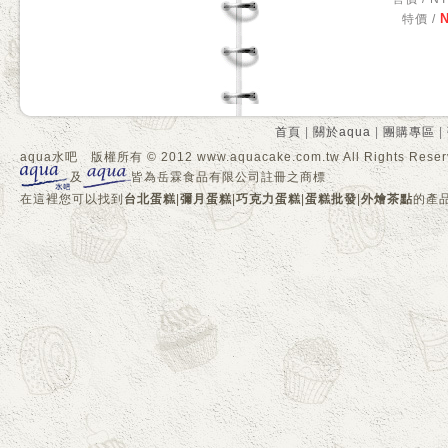
N
特價 /
首頁
|
關於aqua
|
團購專區
|
aqua水吧 版權所有 © 2012 www.aquacake.com.tw All Rights Reser
及
皆為岳霖食品有限公司註冊之商標
在這裡您可以找到
台北蛋糕
|
彌月蛋糕
|
巧克力蛋糕
|
蛋糕批發
|
外燴茶點
的產