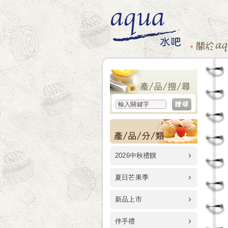
2026中秋禮饌
夏日芒果季
新品上市
伴手禮