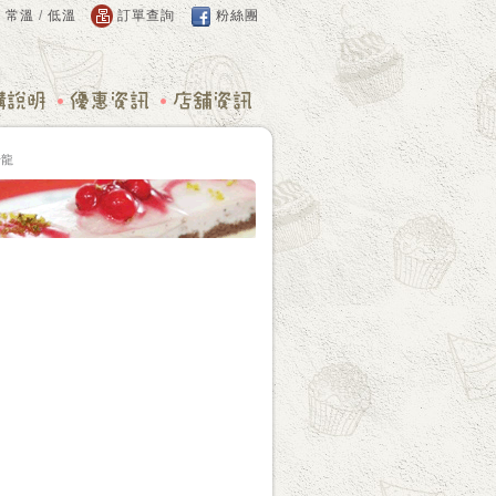
：
常溫
/
低溫
訂單查詢
粉絲團
卡龍