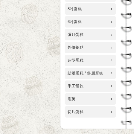
8吋蛋糕
6吋蛋糕
彌月蛋糕
外燴餐點
造型蛋糕
結婚蛋糕 / 多層蛋糕
手工餅乾
泡芙
切片蛋糕