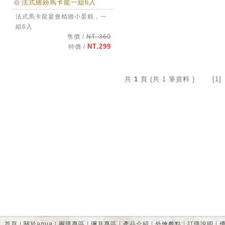
法式繽紛馬卡龍一組6入
法式馬卡龍宴會精緻小蛋糕，一
組6入
售價 /
NT. 360
NT.299
特價 /
共
1
頁 (共 1 筆資料 ) [1]
首頁
|
關於aqua
|
團購專區
|
彌月專區
|
產品介紹
|
外燴餐點
|
訂購說明
|