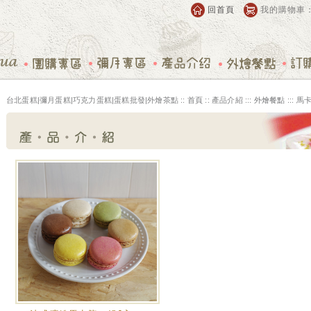
回首頁
我的購物車
台北蛋糕|彌月蛋糕|巧克力蛋糕|蛋糕批發|外燴茶點 ::
首頁
:: 產品介紹 :::
外燴餐點
:::
馬