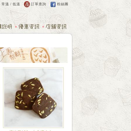
：
常溫
/
低溫
訂單查詢
粉絲團