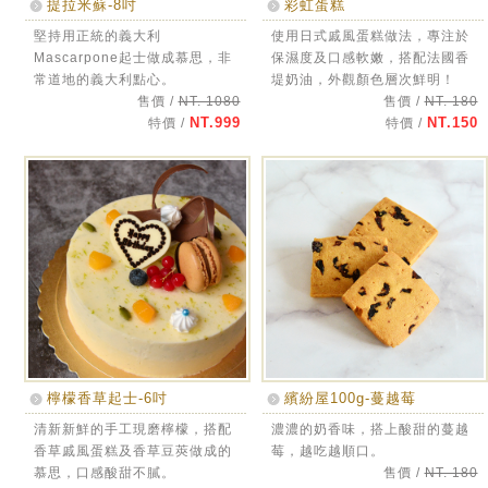
提拉米蘇-8吋
彩虹蛋糕
堅持用正統的義大利
使用日式戚風蛋糕做法，專注於
Mascarpone起士做成慕思，非
保濕度及口感軟嫩，搭配法國香
常道地的義大利點心。
堤奶油，外觀顏色層次鮮明！
售價 /
NT. 1080
售價 /
NT. 180
NT.999
NT.150
特價 /
特價 /
檸檬香草起士-6吋
繽紛屋100g-蔓越莓
清新新鮮的手工現磨檸檬，搭配
濃濃的奶香味，搭上酸甜的蔓越
香草戚風蛋糕及香草豆莢做成的
莓，越吃越順口。
慕思，口感酸甜不膩。
售價 /
NT. 180