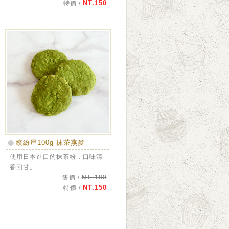
NT.150
特價 /
繽紛屋100g-抹茶燕麥
使用日本進口的抹茶粉，口味清
香回甘。
售價 /
NT. 180
NT.150
特價 /