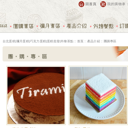
回首頁
我的購物車
台北蛋糕|彌月蛋糕|巧克力蛋糕|蛋糕批發|外燴茶點 ::
首頁
:: 產品介紹 :: 團購專區