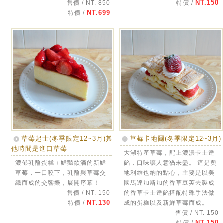
NT.150
售價 /
NT. 850
特價 /
NT.699
特價 /
草莓起士(冬季限定12~3月)其
草莓卡地爾(冬季限定12~3月)
他時間是進口草莓
大湖特產草莓，配上濃濃卡士達
濃郁乳酪蛋糕＋鮮豔欲滴的新鮮
餡，口味讓人意猶未盡。 這是奧
草莓，一口咬下，乳酪與草莓交
地利維也納的點心，主要是以美
織而成的交響樂，展開序幕！
國馬達加斯加的香草豆莢去製成
售價 /
NT. 150
的香草卡士達餡搭配特殊手法做
NT.130
特價 /
成的蛋糕以及新鮮草莓而成。
售價 /
NT. 150
NT.150
特價 /