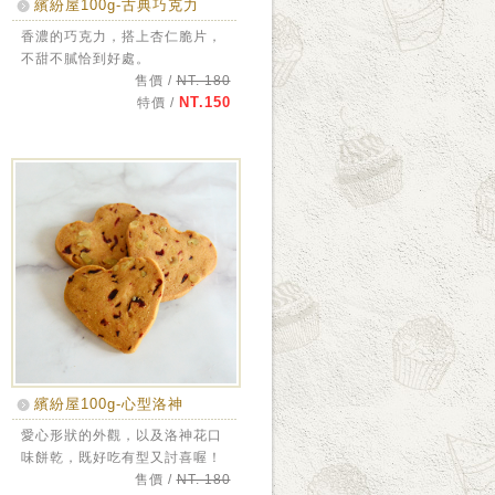
繽紛屋100g-古典巧克力
香濃的巧克力，搭上杏仁脆片，
不甜不膩恰到好處。
售價 /
NT. 180
NT.150
特價 /
繽紛屋100g-心型洛神
愛心形狀的外觀，以及洛神花口
味餅乾，既好吃有型又討喜喔！
售價 /
NT. 180